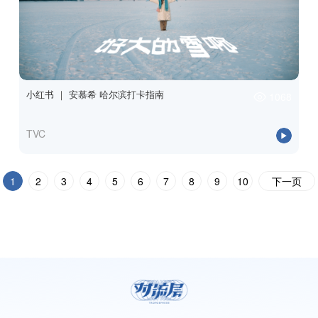
小红书 ｜ 安慕希 哈尔滨打卡指南
1068
TVC
1
2
3
4
5
6
7
8
9
10
下一页