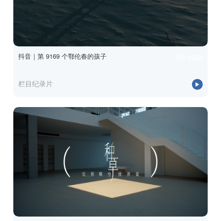
抖音｜第 9169 个鄂伦春的孩子
1662
栏目纪录片