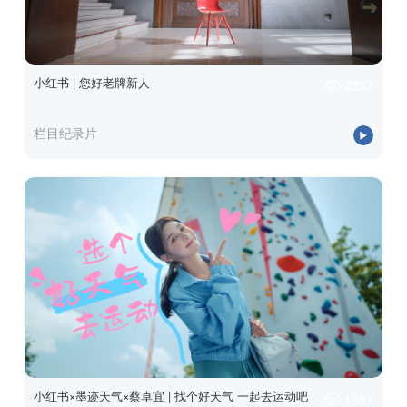
小红书 | 您好老牌新人
2227
栏目纪录片
小红书×墨迹天气×蔡卓宜 | 找个好天气 一起去运动吧
1951