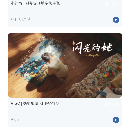
小红书｜种草完形填空伙伴说
1117
栏目纪录片
AIGC | 蚂蚁集团《闪光的她》
1199
Aigc